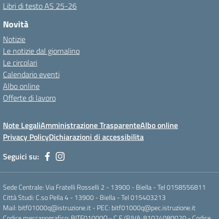
Libri di testo AS 25-26
Novità
Notizie
Le notizie dal giornalino
Le circolari
Calendario eventi
Albo online
Offerte di lavoro
Note Legali
Amministrazione Trasparente
Albo online
Privacy Policy
Dichiarazioni di accessibilita
Seguici su:
Sede Centrale: Via Fratelli Rosselli 2 - 13900 - Biella - Tel 0158556811
Città Studi: C.so Pella 4 - 13900 - Biella - Tel 015403213
Mail:
bitf01000q@istruzione.it
- PEC:
bitf01000q@pec.istruzione.it
Codice meccanografico: BITF01000Q - C.F./P,IVA: 81024080020 - Codice