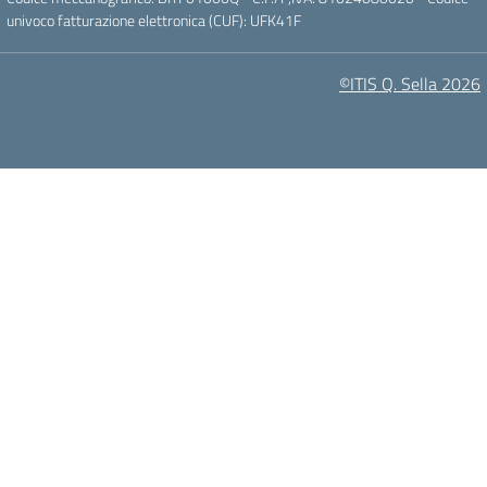
univoco fatturazione elettronica (CUF): UFK41F
©ITIS Q. Sella 2026