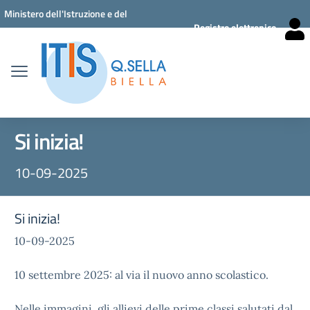
Vai ai contenuti
Vai al menu di navigazione
Vai al footer
Ministero dell'Istruzione e del
Registro elettronico
Merito
Si inizia!
10-09-2025
Si inizia!
10-09-2025
10 settembre 2025: al via il nuovo anno scolastico.
Nelle immagini, gli allievi delle prime classi salutati dal