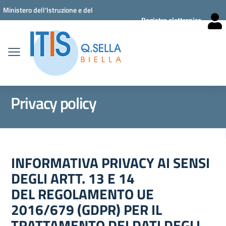
Vai ai contenuti
Vai al menu di navigazione
Vai al footer
Ministero dell'Istruzione e del
Registro elettronico
Merito
Privacy policy
INFORMATIVA PRIVACY AI SENSI
DEGLI ARTT. 13 E 14
DEL REGOLAMENTO UE
2016/679 (GDPR) PER IL
TRATTAMENTO DEI DATI DEGLI