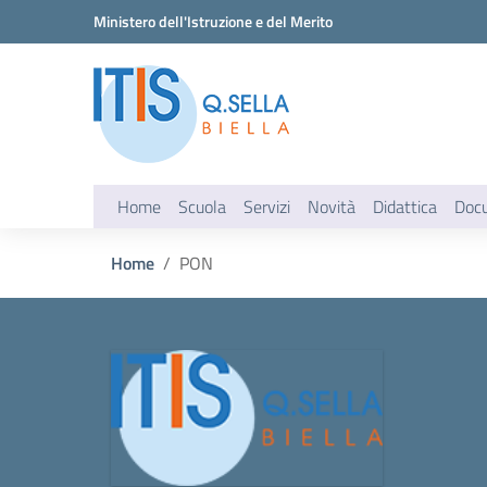
Vai ai contenuti
Vai al menu di navigazione
Vai al footer
Ministero dell'Istruzione e del Merito
Home
Scuola
Servizi
Novità
Didattica
Doc
Home
PON