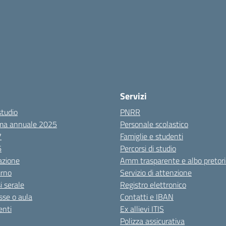
Servizi
studio
PNRR
ma annuale 2025
Personale scolastico
7
Famiglie e studenti
6
Percorsi di studio
azione
Amm trasparente e albo pretori
urno
Servizio di attenzione
i serale
Registro elettronico
sse o aula
Contatti e IBAN
nti
Ex allievi ITIS
Polizza assicurativa