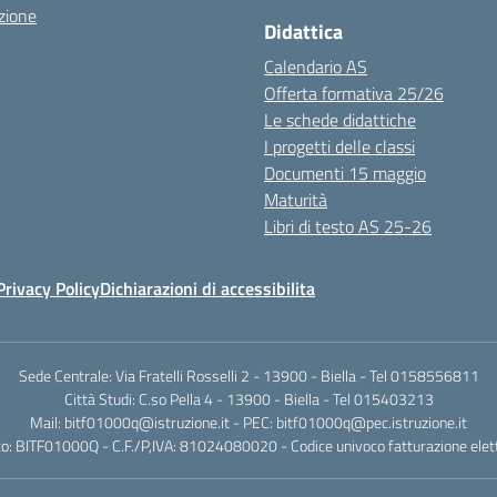
zione
Didattica
Calendario AS
Offerta formativa 25/26
Le schede didattiche
I progetti delle classi
Documenti 15 maggio
Maturità
Libri di testo AS 25-26
Privacy Policy
Dichiarazioni di accessibilita
Sede Centrale: Via Fratelli Rosselli 2 - 13900 - Biella - Tel 0158556811
Città Studi: C.so Pella 4 - 13900 - Biella - Tel 015403213
Mail:
bitf01000q@istruzione.it
- PEC:
bitf01000q@pec.istruzione.it
o: BITF01000Q - C.F./P,IVA: 81024080020 - Codice univoco fatturazione elet