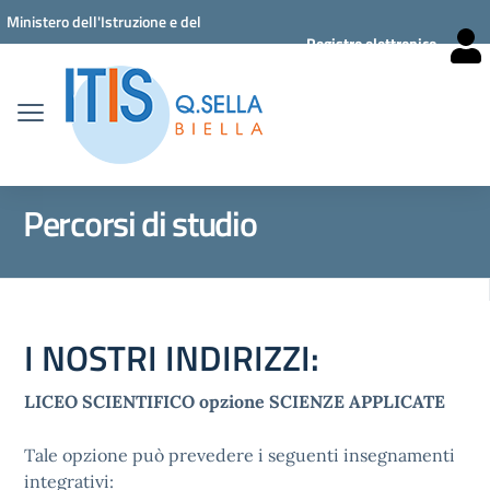
Vai ai contenuti
Vai al menu di navigazione
Vai al footer
Ministero dell'Istruzione e del
Registro elettronico
Merito
Percorsi di studio
I NOSTRI INDIRIZZI:
LICEO SCIENTIFICO opzione SCIENZE APPLICATE
Tale opzione può prevedere i seguenti insegnamenti
integrativi: