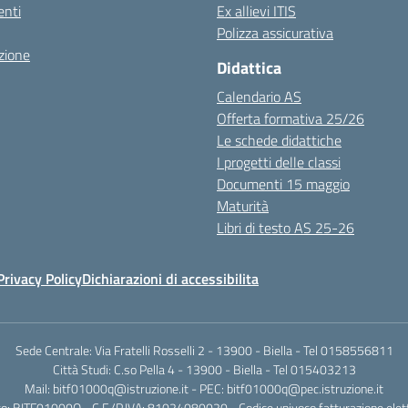
nti
Ex allievi ITIS
Polizza assicurativa
zione
Didattica
Calendario AS
Offerta formativa 25/26
Le schede didattiche
I progetti delle classi
Documenti 15 maggio
Maturità
Libri di testo AS 25-26
Privacy Policy
Dichiarazioni di accessibilita
Sede Centrale: Via Fratelli Rosselli 2 - 13900 - Biella - Tel 0158556811
Città Studi: C.so Pella 4 - 13900 - Biella - Tel 015403213
Mail:
bitf01000q@istruzione.it
- PEC:
bitf01000q@pec.istruzione.it
o: BITF01000Q - C.F./P,IVA: 81024080020 - Codice univoco fatturazione elet