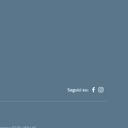
Seguici su:
tronica (CUF): UFK41F