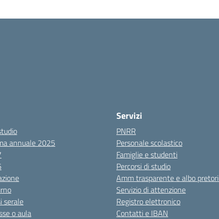
Servizi
studio
PNRR
ma annuale 2025
Personale scolastico
7
Famiglie e studenti
6
Percorsi di studio
azione
Amm trasparente e albo pretori
urno
Servizio di attenzione
i serale
Registro elettronico
sse o aula
Contatti e IBAN