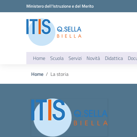
Vai ai contenuti
Vai al menu di navigazione
Vai al footer
Ministero dell'Istruzione e del Merito
Home
Scuola
Servizi
Novità
Didattica
Doc
Home
La storia