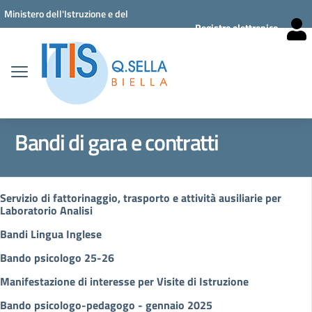
Vai ai contenuti
Vai al menu di navigazione
Vai al footer
Ministero dell'Istruzione e del
Registro elettronico
Merito
Bandi di gara e contratti
Servizio di fattorinaggio, trasporto e attività ausiliarie per
Laboratorio Analisi
Bandi Lingua Inglese
Bando psicologo 25-26
Manifestazione di interesse per Visite di Istruzione
Bando psicologo-pedagogo - gennaio 2025