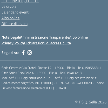
Le notizie dal giornalino
Le circolari
Calendario eventi
Albo online
Offerte di lavoro
Note Legali
Amministrazione Trasparente
Albo online
Privacy Policy
Dichiarazioni di accessibilita
Seguici su:
Sede Centrale: Via Fratelli Rosselli 2 - 13900 - Biella - Tel 0158556811
Città Studi: C.so Pella 4 - 13900 - Biella - Tel 015403213
Mail:
bitf01000q@istruzione.it
- PEC:
bitf01000q@pec.istruzione.it
Codice meccanografico: BITF01000Q - C.F./P,IVA: 81024080020 - Codice
univoco fatturazione elettronica (CUF): UFK41F
©ITIS Q. Sella 2026