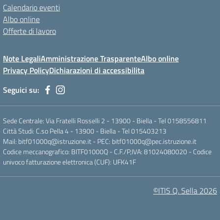
Calendario eventi
Albo online
Offerte di lavoro
Note Legali
Amministrazione Trasparente
Albo online
Privacy Policy
Dichiarazioni di accessibilita
Seguici su:
Sede Centrale: Via Fratelli Rosselli 2 - 13900 - Biella - Tel 0158556811
Città Studi: C.so Pella 4 - 13900 - Biella - Tel 015403213
Mail:
bitf01000q@istruzione.it
- PEC:
bitf01000q@pec.istruzione.it
Codice meccanografico: BITF01000Q - C.F./P,IVA: 81024080020 - Codice
univoco fatturazione elettronica (CUF): UFK41F
©ITIS Q. Sella 2026