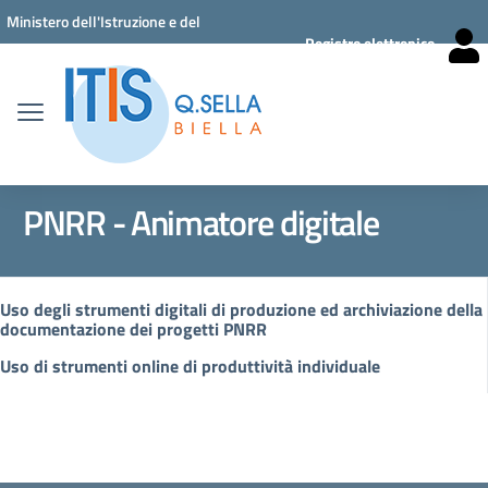
Vai ai contenuti
Vai al menu di navigazione
Vai al footer
Ministero dell'Istruzione e del
Registro elettronico
Merito
PNRR - Animatore digitale
Uso degli strumenti digitali di produzione ed archiviazione della
documentazione dei progetti PNRR
Uso di strumenti online di produttività individuale