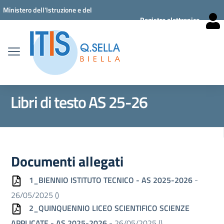
Vai ai contenuti
Vai al menu di navigazione
Vai al footer
Ministero dell'Istruzione e del
Registro elettronico
Merito
Libri di testo AS 25-26
Documenti allegati
1_BIENNIO ISTITUTO TECNICO - AS 2025-2026
-
26/05/2025 (
)
2_QUINQUENNIO LICEO SCIENTIFICO SCIENZE
APPLICATE - AS 2025-2026
- 26/05/2025 (
)