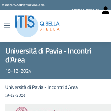
Vai ai contenuti
Vai al menu di navigazione
Vai al footer
Ministero dell'Istruzione e del
Registro elettronico
Merito
Università di Pavia - Incontri
d'Area
19-12-2024
Università di Pavia - Incontri d'Area
19-12-2024