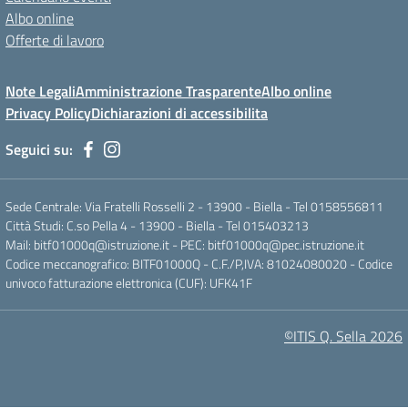
Albo online
Offerte di lavoro
Note Legali
Amministrazione Trasparente
Albo online
Privacy Policy
Dichiarazioni di accessibilita
Seguici su:
Sede Centrale: Via Fratelli Rosselli 2 - 13900 - Biella - Tel 0158556811
Città Studi: C.so Pella 4 - 13900 - Biella - Tel 015403213
Mail:
bitf01000q@istruzione.it
- PEC:
bitf01000q@pec.istruzione.it
Codice meccanografico: BITF01000Q - C.F./P,IVA: 81024080020 - Codice
univoco fatturazione elettronica (CUF): UFK41F
©ITIS Q. Sella 2026