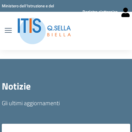
Vai ai contenuti
Vai al menu di navigazione
Vai al footer
Ministero dell'Istruzione e del
Registro elettronico
Merito
Notizie
Gli ultimi aggiornamenti