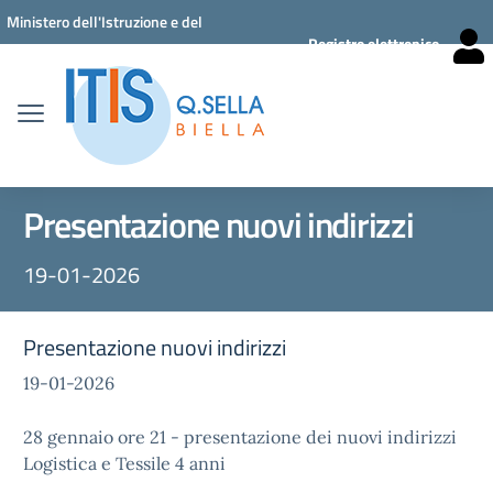
Vai ai contenuti
Vai al menu di navigazione
Vai al footer
Ministero dell'Istruzione e del
Registro elettronico
Merito
Presentazione nuovi indirizzi
19-01-2026
Presentazione nuovi indirizzi
19-01-2026
28 gennaio ore 21 - presentazione dei nuovi indirizzi
Logistica e Tessile 4 anni