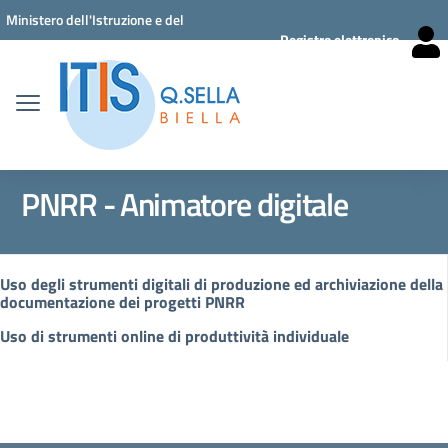
Vai ai contenuti
Vai al menu di navigazione
Vai al footer
Ministero dell'Istruzione e del
Registro elettronico
Merito
PNRR - Animatore digitale
Uso degli strumenti digitali di produzione ed archiviazione della
documentazione dei progetti PNRR
Uso di strumenti online di produttività individuale