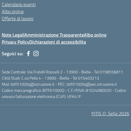
Calendario eventi
Albo online
Offerte di lavoro
Note Legali
Amministrazione Trasparente
Albo online
Privacy Policy
Dichiarazioni di accessibilita
Seguici su:
Sede Centrale: Via Fratelli Rosselli 2 - 13900 - Biella - Tel 0158556811
Città Studi: C.so Pella 4 - 13900 - Biella - Tel 015403213
Mail:
bitf01000q@istruzione.it
- PEC:
bitf01000q@pec.istruzione.it
Codice meccanografico: BITF01000Q - C.F./P,IVA: 81024080020 - Codice
univoco fatturazione elettronica (CUF): UFK41F
©ITIS Q. Sella 2026