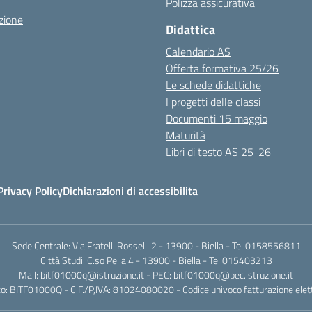
Polizza assicurativa
zione
Didattica
Calendario AS
Offerta formativa 25/26
Le schede didattiche
I progetti delle classi
Documenti 15 maggio
Maturità
Libri di testo AS 25-26
Privacy Policy
Dichiarazioni di accessibilita
Sede Centrale: Via Fratelli Rosselli 2 - 13900 - Biella - Tel 0158556811
Città Studi: C.so Pella 4 - 13900 - Biella - Tel 015403213
Mail:
bitf01000q@istruzione.it
- PEC:
bitf01000q@pec.istruzione.it
o: BITF01000Q - C.F./P,IVA: 81024080020 - Codice univoco fatturazione elet