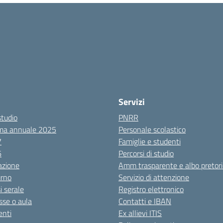
Servizi
studio
PNRR
ma annuale 2025
Personale scolastico
7
Famiglie e studenti
6
Percorsi di studio
azione
Amm trasparente e albo pretori
urno
Servizio di attenzione
i serale
Registro elettronico
sse o aula
Contatti e IBAN
nti
Ex allievi ITIS