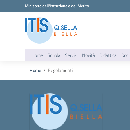
Vai ai contenuti
Vai al menu di navigazione
Vai al footer
Ministero dell'Istruzione e del Merito
Home
Scuola
Servizi
Novità
Didattica
Doc
Home
Regolamenti