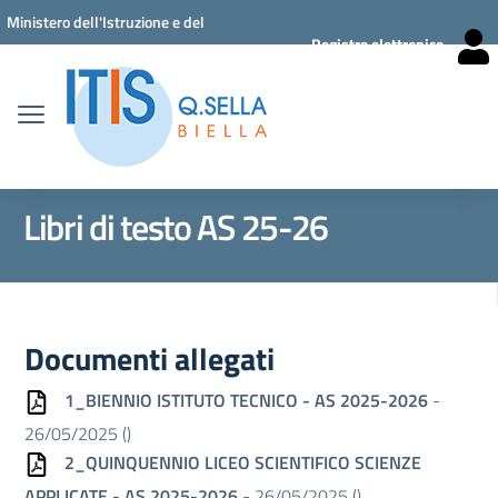
Vai ai contenuti
Vai al menu di navigazione
Vai al footer
Ministero dell'Istruzione e del
Registro elettronico
Merito
Libri di testo AS 25-26
Documenti allegati
1_BIENNIO ISTITUTO TECNICO - AS 2025-2026
-
26/05/2025 (
)
2_QUINQUENNIO LICEO SCIENTIFICO SCIENZE
APPLICATE - AS 2025-2026
- 26/05/2025 (
)