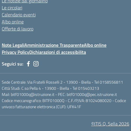
Le notizie dal giornalino
Le circolari
Calendario eventi
Albo online
Offerte di lavoro
Note Legali
Amministrazione Trasparente
Albo online
Privacy Policy
Dichiarazioni di accessibilita
Seguici su:
Sede Centrale: Via Fratelli Rosselli 2 - 13900 - Biella - Tel 0158556811
Città Studi: C.so Pella 4 - 13900 - Biella - Tel 015403213
Mail:
bitf01000q@istruzione.it
- PEC:
bitf01000q@pec.istruzione.it
Codice meccanografico: BITF01000Q - C.F./P,IVA: 81024080020 - Codice
univoco fatturazione elettronica (CUF): UFK41F
©ITIS Q. Sella 2026