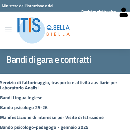
Vai ai contenuti
Vai al menu di navigazione
Vai al footer
Ministero dell'Istruzione e del
Registro elettronico
Merito
Bandi di gara e contratti
Servizio di fattorinaggio, trasporto e attività ausiliarie per
Laboratorio Analisi
Bandi Lingua Inglese
Bando psicologo 25-26
Manifestazione di interesse per Visite di Istruzione
Bando psicologo-pedagogo - gennaio 2025