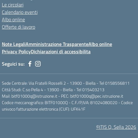
Le circolari
Calendario eventi
Albo online
Offerte di lavoro
Note Legali
Amministrazione Trasparente
Albo online
Privacy Policy
Dichiarazioni di accessibilita
Seguici su:
Sede Centrale: Via Fratelli Rosselli 2 - 13900 - Biella - Tel 0158556811
Città Studi: C.so Pella 4 - 13900 - Biella - Tel 015403213
Mail:
bitf01000q@istruzione.it
- PEC:
bitf01000q@pec.istruzione.it
Codice meccanografico: BITF01000Q - C.F./P,IVA: 81024080020 - Codice
univoco fatturazione elettronica (CUF): UFK41F
©ITIS Q. Sella 2026