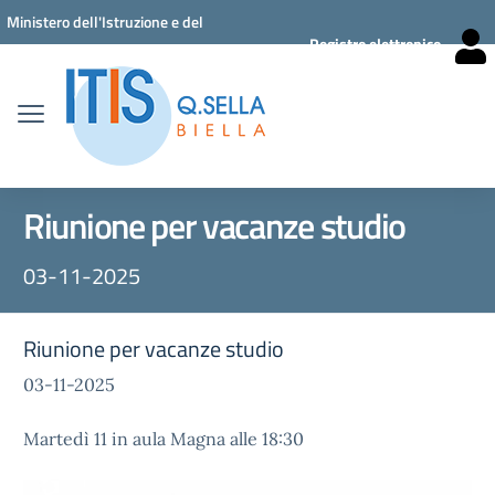
Vai ai contenuti
Vai al menu di navigazione
Vai al footer
Ministero dell'Istruzione e del
Registro elettronico
Merito
Riunione per vacanze studio
03-11-2025
Riunione per vacanze studio
03-11-2025
Martedì 11 in aula Magna alle 18:30