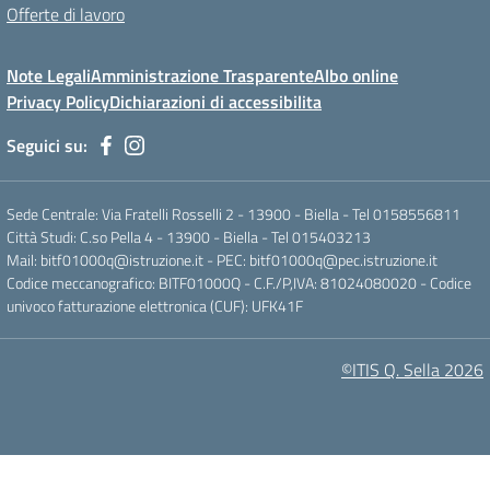
Offerte di lavoro
Note Legali
Amministrazione Trasparente
Albo online
Privacy Policy
Dichiarazioni di accessibilita
Seguici su:
Sede Centrale: Via Fratelli Rosselli 2 - 13900 - Biella - Tel 0158556811
Città Studi: C.so Pella 4 - 13900 - Biella - Tel 015403213
Mail:
bitf01000q@istruzione.it
- PEC:
bitf01000q@pec.istruzione.it
Codice meccanografico: BITF01000Q - C.F./P,IVA: 81024080020 - Codice
univoco fatturazione elettronica (CUF): UFK41F
©ITIS Q. Sella 2026