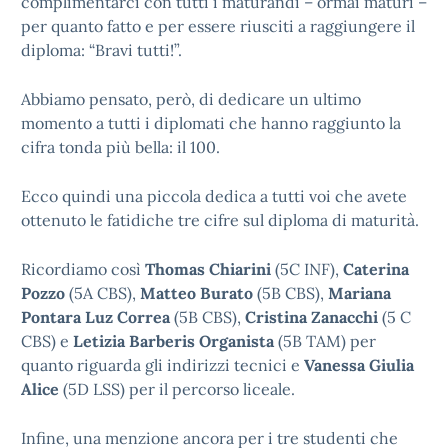
complimentarci con tutti i maturandi – ormai maturi –
per quanto fatto e per essere riusciti a raggiungere il
diploma: “Bravi tutti!”.
Abbiamo pensato, però, di dedicare un ultimo
momento a tutti i diplomati che hanno raggiunto la
cifra tonda più bella: il 100.
Ecco quindi una piccola dedica a tutti voi che avete
ottenuto le fatidiche tre cifre sul diploma di maturità.
Ricordiamo così
Thomas Chiarini
(5C INF),
Caterina
Pozzo
(5A CBS),
Matteo Burato
(5B CBS),
Mariana
Pontara Luz Correa
(5B CBS),
Cristina Zanacchi
(5 C
CBS) e
Letizia Barberis Organista
(5B TAM) per
quanto riguarda gli indirizzi tecnici e
Vanessa Giulia
Alice
(5D LSS) per il percorso liceale.
Infine, una menzione ancora per i tre studenti che