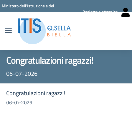
Vai ai contenuti
Vai al menu di navigazione
Vai al footer
Ministero dell'Istruzione e del
Registro elettronico
Merito
Congratulazioni ragazzi!
06-07-2026
Congratulazioni ragazzi!
06-07-2026