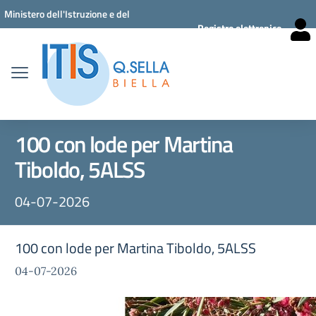
Vai ai contenuti
Vai al menu di navigazione
Vai al footer
Ministero dell'Istruzione e del
Registro elettronico
Merito
100 con lode per Martina
Tiboldo, 5ALSS
04-07-2026
100 con lode per Martina Tiboldo, 5ALSS
04-07-2026