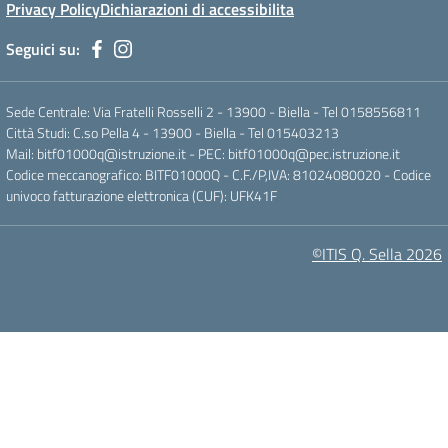
Privacy Policy
Dichiarazioni di accessibilita
Seguici su:
Sede Centrale: Via Fratelli Rosselli 2 - 13900 - Biella - Tel 0158556811
Città Studi: C.so Pella 4 - 13900 - Biella - Tel 015403213
Mail:
bitf01000q@istruzione.it
- PEC:
bitf01000q@pec.istruzione.it
Codice meccanografico: BITF01000Q - C.F./P,IVA: 81024080020 - Codice
univoco fatturazione elettronica (CUF): UFK41F
©ITIS Q. Sella 2026