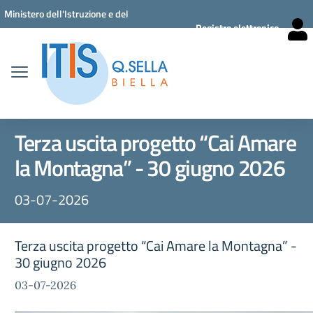
Vai ai contenuti
Vai al menu di navigazione
Vai al footer
Ministero dell'Istruzione e del
Registro elettronico
Merito
Terza uscita progetto “Cai Amare
la Montagna” - 30 giugno 2026
03-07-2026
Terza uscita progetto “Cai Amare la Montagna” -
30 giugno 2026
03-07-2026