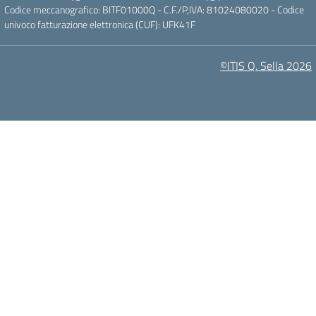
Codice meccanografico: BITF01000Q - C.F./P,IVA: 81024080020 - Codice
univoco fatturazione elettronica (CUF): UFK41F
©ITIS Q. Sella 2026