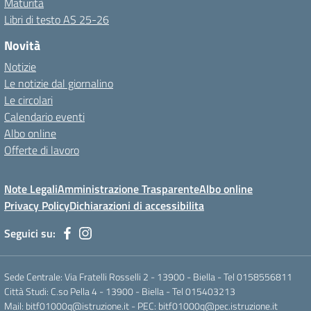
Maturità
Libri di testo AS 25-26
Novità
Notizie
Le notizie dal giornalino
Le circolari
Calendario eventi
Albo online
Offerte di lavoro
Note Legali
Amministrazione Trasparente
Albo online
Privacy Policy
Dichiarazioni di accessibilita
Seguici su:
Sede Centrale: Via Fratelli Rosselli 2 - 13900 - Biella - Tel 0158556811
Città Studi: C.so Pella 4 - 13900 - Biella - Tel 015403213
Mail:
bitf01000q@istruzione.it
- PEC:
bitf01000q@pec.istruzione.it