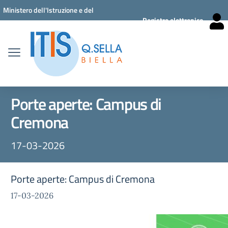
Vai ai contenuti
Vai al menu di navigazione
Vai al footer
Ministero dell'Istruzione e del
Registro elettronico
Merito
Porte aperte: Campus di
Cremona
17-03-2026
Porte aperte: Campus di Cremona
17-03-2026