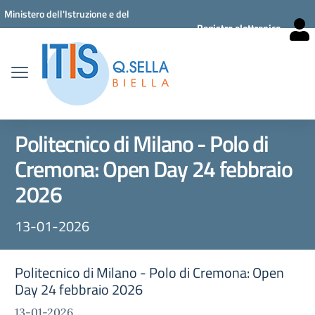
Vai ai contenuti
Vai al menu di navigazione
Vai al footer
Ministero dell'Istruzione e del
Registro elettronico
Merito
Politecnico di Milano - Polo di
Cremona: Open Day 24 febbraio
2026
13-01-2026
Politecnico di Milano - Polo di Cremona: Open
Day 24 febbraio 2026
13-01-2026