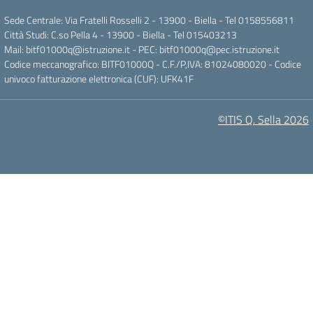
Sede Centrale: Via Fratelli Rosselli 2 - 13900 - Biella - Tel 0158556811
Città Studi: C.so Pella 4 - 13900 - Biella - Tel 015403213
Mail:
bitf01000q@istruzione.it
- PEC:
bitf01000q@pec.istruzione.it
Codice meccanografico: BITF01000Q - C.F./P,IVA: 81024080020 - Codice
univoco fatturazione elettronica (CUF): UFK41F
©ITIS Q. Sella 2026