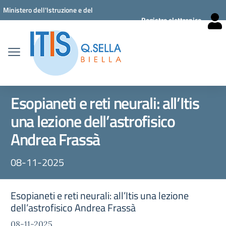
Vai ai contenuti
Vai al menu di navigazione
Vai al footer
Ministero dell'Istruzione e del
Registro elettronico
Merito
Esopianeti e reti neurali: all’Itis
una lezione dell’astrofisico
Andrea Frassà
08-11-2025
Esopianeti e reti neurali: all’Itis una lezione
dell’astrofisico Andrea Frassà
08-11-2025