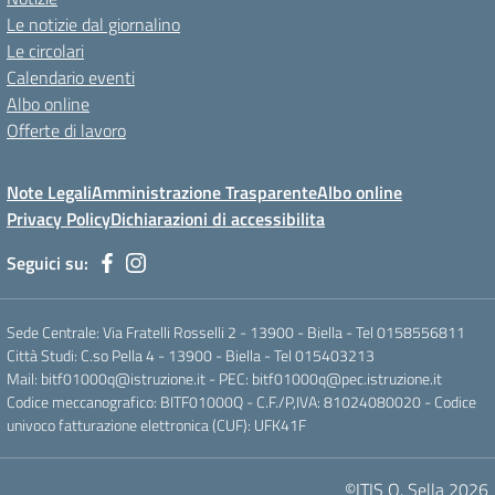
Le notizie dal giornalino
Le circolari
Calendario eventi
Albo online
Offerte di lavoro
Note Legali
Amministrazione Trasparente
Albo online
Privacy Policy
Dichiarazioni di accessibilita
Seguici su:
Sede Centrale: Via Fratelli Rosselli 2 - 13900 - Biella - Tel 0158556811
Città Studi: C.so Pella 4 - 13900 - Biella - Tel 015403213
Mail:
bitf01000q@istruzione.it
- PEC:
bitf01000q@pec.istruzione.it
Codice meccanografico: BITF01000Q - C.F./P,IVA: 81024080020 - Codice
univoco fatturazione elettronica (CUF): UFK41F
©ITIS Q. Sella 2026