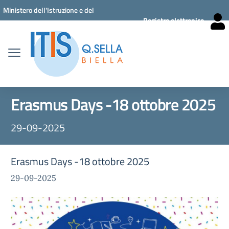
Vai ai contenuti
Vai al menu di navigazione
Vai al footer
Ministero dell'Istruzione e del
Registro elettronico
Merito
Erasmus Days -18 ottobre 2025
29-09-2025
Erasmus Days -18 ottobre 2025
29-09-2025