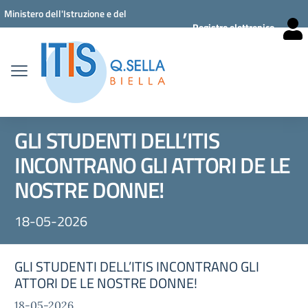
Vai ai contenuti
Vai al menu di navigazione
Vai al footer
Ministero dell'Istruzione e del
Registro elettronico
Merito
GLI STUDENTI DELL’ITIS
INCONTRANO GLI ATTORI DE LE
NOSTRE DONNE!
18-05-2026
GLI STUDENTI DELL’ITIS INCONTRANO GLI
ATTORI DE LE NOSTRE DONNE!
18-05-2026