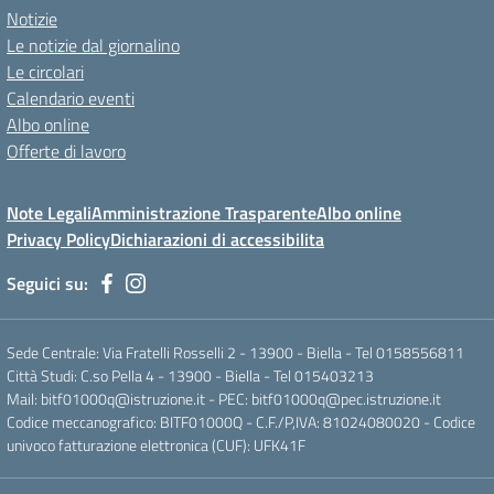
Notizie
Le notizie dal giornalino
Le circolari
Calendario eventi
Albo online
Offerte di lavoro
Note Legali
Amministrazione Trasparente
Albo online
Privacy Policy
Dichiarazioni di accessibilita
Seguici su:
Sede Centrale: Via Fratelli Rosselli 2 - 13900 - Biella - Tel 0158556811
Città Studi: C.so Pella 4 - 13900 - Biella - Tel 015403213
Mail:
bitf01000q@istruzione.it
- PEC:
bitf01000q@pec.istruzione.it
Codice meccanografico: BITF01000Q - C.F./P,IVA: 81024080020 - Codice
univoco fatturazione elettronica (CUF): UFK41F