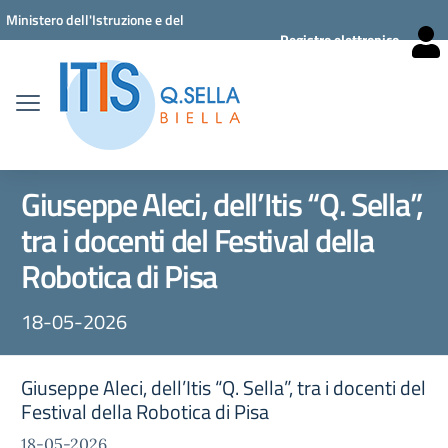
Vai ai contenuti
Vai al menu di navigazione
Vai al footer
Ministero dell'Istruzione e del
Registro elettronico
Merito
Giuseppe Aleci, dell’Itis “Q. Sella”,
tra i docenti del Festival della
Robotica di Pisa
18-05-2026
Giuseppe Aleci, dell’Itis “Q. Sella”, tra i docenti del
Festival della Robotica di Pisa
18-05-2026