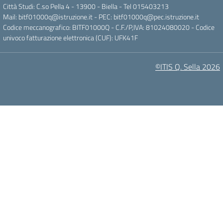
Città Studi: C.so Pella 4 - 13900 - Biella - Tel 015403213
Mail:
bitf01000q@istruzione.it
- PEC:
bitf01000q@pec.istruzione.it
Codice meccanografico: BITF01000Q - C.F./P,IVA: 81024080020 - Codice
univoco fatturazione elettronica (CUF): UFK41F
©ITIS Q. Sella 2026