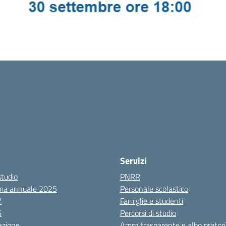
Servizi
studio
PNRR
ma annuale 2025
Personale scolastico
7
Famiglie e studenti
6
Percorsi di studio
azione
Amm trasparente e albo pretori