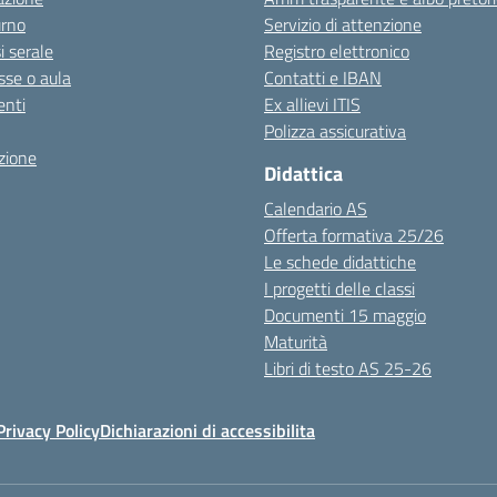
urno
Servizio di attenzione
i serale
Registro elettronico
sse o aula
Contatti e IBAN
nti
Ex allievi ITIS
Polizza assicurativa
zione
Didattica
Calendario AS
Offerta formativa 25/26
Le schede didattiche
I progetti delle classi
Documenti 15 maggio
Maturità
Libri di testo AS 25-26
Privacy Policy
Dichiarazioni di accessibilita