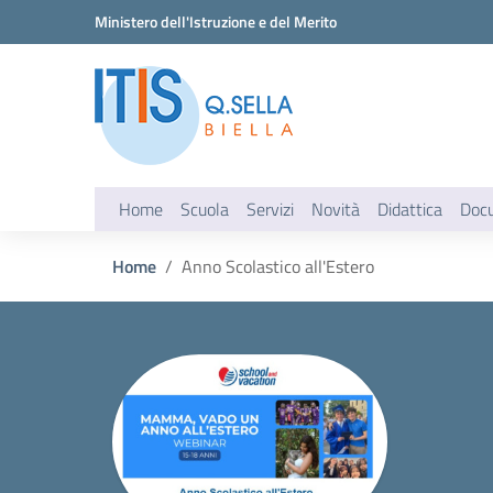
Vai ai contenuti
Vai al menu di navigazione
Vai al footer
Ministero dell'Istruzione e del Merito
Home
Scuola
Servizi
Novità
Didattica
Doc
Home
Anno Scolastico all'Estero