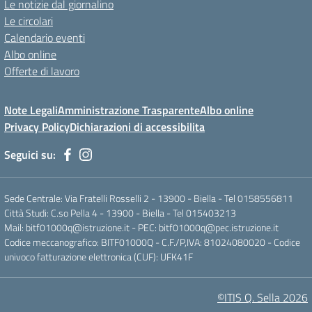
Le notizie dal giornalino
Le circolari
Calendario eventi
Albo online
Offerte di lavoro
Note Legali
Amministrazione Trasparente
Albo online
Privacy Policy
Dichiarazioni di accessibilita
Seguici su:
Sede Centrale: Via Fratelli Rosselli 2 - 13900 - Biella - Tel 0158556811
Città Studi: C.so Pella 4 - 13900 - Biella - Tel 015403213
Mail:
bitf01000q@istruzione.it
- PEC:
bitf01000q@pec.istruzione.it
Codice meccanografico: BITF01000Q - C.F./P,IVA: 81024080020 - Codice
univoco fatturazione elettronica (CUF): UFK41F
©ITIS Q. Sella 2026