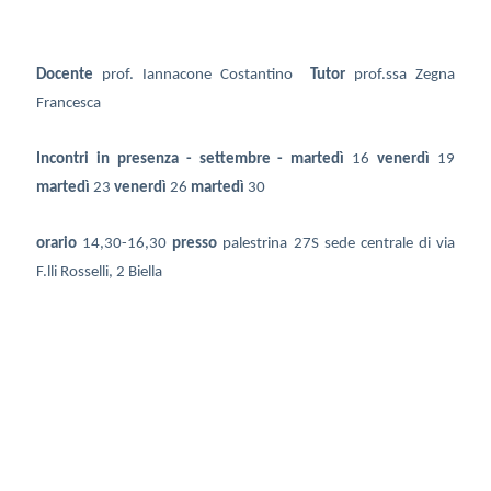
Docente
prof. Iannacone Costantino
Tutor
prof.ssa Zegna
Francesca
Incontri in presenza - settembre - martedì
16
venerdì
19
martedì
23
venerdì
26
martedì
30
orario
14,30-16,30
presso
palestrina 27S sede centrale di via
F.lli Rosselli, 2 Biella