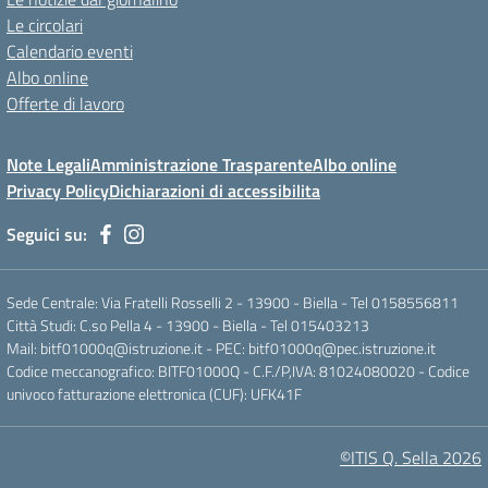
Le circolari
Calendario eventi
Albo online
Offerte di lavoro
Note Legali
Amministrazione Trasparente
Albo online
Privacy Policy
Dichiarazioni di accessibilita
Seguici su:
Sede Centrale: Via Fratelli Rosselli 2 - 13900 - Biella - Tel 0158556811
Città Studi: C.so Pella 4 - 13900 - Biella - Tel 015403213
Mail:
bitf01000q@istruzione.it
- PEC:
bitf01000q@pec.istruzione.it
Codice meccanografico: BITF01000Q - C.F./P,IVA: 81024080020 - Codice
univoco fatturazione elettronica (CUF): UFK41F
©ITIS Q. Sella 2026