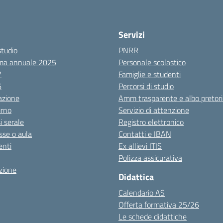
Servizi
studio
PNRR
ma annuale 2025
Personale scolastico
7
Famiglie e studenti
6
Percorsi di studio
azione
Amm trasparente e albo pretori
urno
Servizio di attenzione
i serale
Registro elettronico
sse o aula
Contatti e IBAN
nti
Ex allievi ITIS
Polizza assicurativa
zione
Didattica
Calendario AS
Offerta formativa 25/26
Le schede didattiche