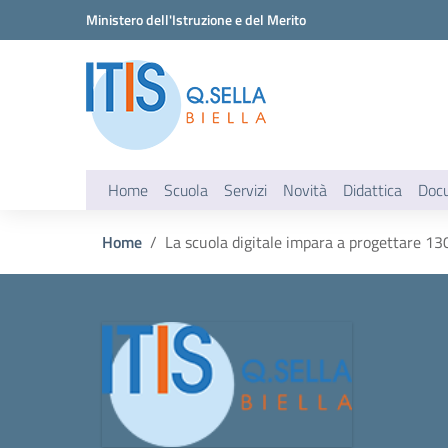
Vai ai contenuti
Vai al menu di navigazione
Vai al footer
Ministero dell'Istruzione e del Merito
Home
Scuola
Servizi
Novità
Didattica
Doc
Home
La scuola digitale impara a progettare 