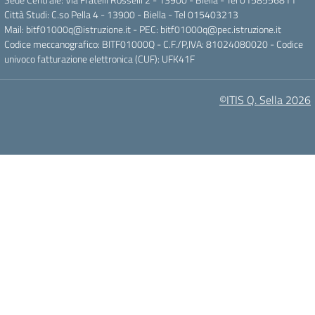
Città Studi: C.so Pella 4 - 13900 - Biella - Tel 015403213
Mail:
bitf01000q@istruzione.it
- PEC:
bitf01000q@pec.istruzione.it
Codice meccanografico: BITF01000Q - C.F./P,IVA: 81024080020 - Codice
univoco fatturazione elettronica (CUF): UFK41F
©ITIS Q. Sella 2026