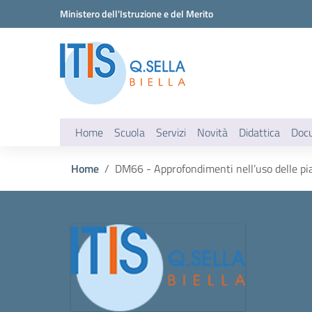
Vai ai contenuti
Vai al menu di navigazione
Vai al footer
Ministero dell'Istruzione e del Merito
Home
Scuola
Servizi
Novità
Didattica
Doc
Home
DM66 - Approfondimenti nell’uso delle 