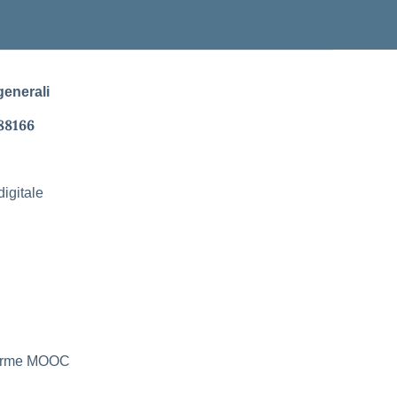
generali
88166
igitale
aforme MOOC