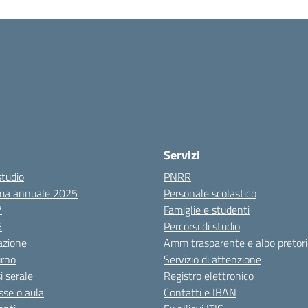
Servizi
studio
PNRR
ma annuale 2025
Personale scolastico
7
Famiglie e studenti
6
Percorsi di studio
azione
Amm trasparente e albo pretori
urno
Servizio di attenzione
i serale
Registro elettronico
sse o aula
Contatti e IBAN