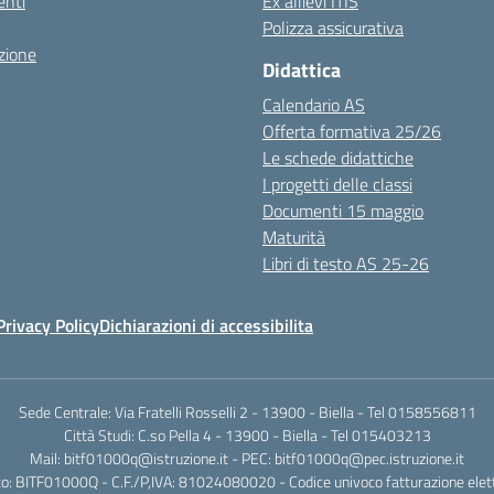
nti
Ex allievi ITIS
Polizza assicurativa
zione
Didattica
Calendario AS
Offerta formativa 25/26
Le schede didattiche
I progetti delle classi
Documenti 15 maggio
Maturità
Libri di testo AS 25-26
Privacy Policy
Dichiarazioni di accessibilita
Sede Centrale: Via Fratelli Rosselli 2 - 13900 - Biella - Tel 0158556811
Città Studi: C.so Pella 4 - 13900 - Biella - Tel 015403213
Mail:
bitf01000q@istruzione.it
- PEC:
bitf01000q@pec.istruzione.it
o: BITF01000Q - C.F./P,IVA: 81024080020 - Codice univoco fatturazione elet