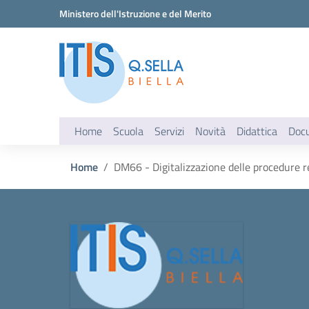
Vai ai contenuti
Vai al menu di navigazione
Vai al footer
Ministero dell'Istruzione e del Merito
Home
Scuola
Servizi
Novità
Didattica
Doc
Home
DM66 - Digitalizzazione delle procedure rel