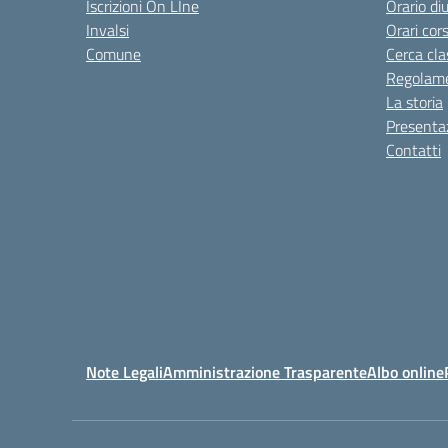
Iscrizioni On LIne
Orario di
Invalsi
Orari cors
Comune
Cerca cla
Regolame
La storia
Presenta
Contatti
Note Legali
Amministrazione Trasparente
Albo online