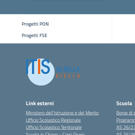
Progetti PON
Progetti FSE
Link esterni
Scuola
Ministero dell'Istruzione e del Merito
Borse di 
Ufficio Scolastico Regionale
Program
Ufficio Scolastico Territoriale
AS 26/2
Scuola in Chiaro - Corsi Diurni
AS 25/2