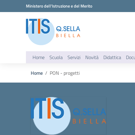
Vai ai contenuti
Vai al menu di navigazione
Vai al footer
Ministero dell'Istruzione e del Merito
Home
Scuola
Servizi
Novità
Didattica
Doc
Home
PON - progetti