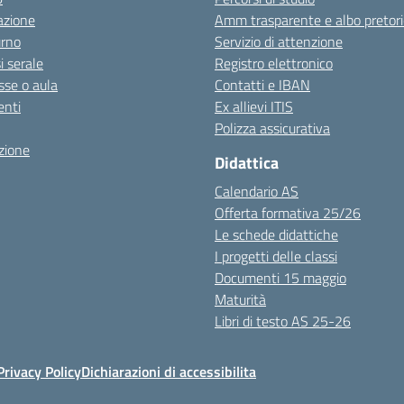
azione
Amm trasparente e albo pretori
urno
Servizio di attenzione
i serale
Registro elettronico
sse o aula
Contatti e IBAN
nti
Ex allievi ITIS
Polizza assicurativa
zione
Didattica
Calendario AS
Offerta formativa 25/26
Le schede didattiche
I progetti delle classi
Documenti 15 maggio
Maturità
Libri di testo AS 25-26
Privacy Policy
Dichiarazioni di accessibilita