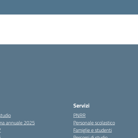
Servizi
studio
PNRR
ma annuale 2025
Personale scolastico
7
Famiglie e studenti
6
Percorsi di studio