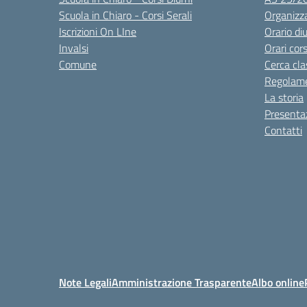
Scuola in Chiaro - Corsi Serali
Organizz
Iscrizioni On LIne
Orario di
Invalsi
Orari cors
Comune
Cerca cla
Regolame
La storia
Presenta
Contatti
Note Legali
Amministrazione Trasparente
Albo online