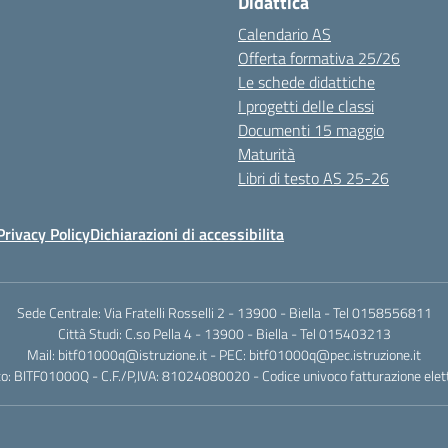
Didattica
Calendario AS
Offerta formativa 25/26
Le schede didattiche
I progetti delle classi
Documenti 15 maggio
Maturità
Libri di testo AS 25-26
Privacy Policy
Dichiarazioni di accessibilita
Sede Centrale: Via Fratelli Rosselli 2 - 13900 - Biella - Tel 0158556811
Città Studi: C.so Pella 4 - 13900 - Biella - Tel 015403213
Mail:
bitf01000q@istruzione.it
- PEC:
bitf01000q@pec.istruzione.it
o: BITF01000Q - C.F./P,IVA: 81024080020 - Codice univoco fatturazione elet