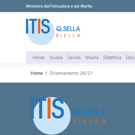
Vai ai contenuti
Vai al menu di navigazione
Vai al footer
Ministero dell'Istruzione e del Merito
Home
Scuola
Servizi
Novità
Didattica
Doc
Home
Orientamento 26/27