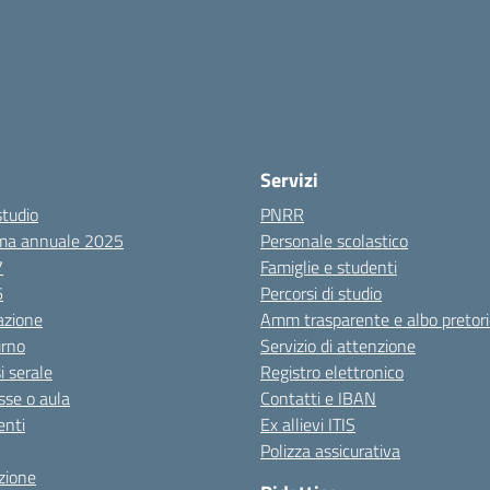
Servizi
studio
PNRR
ma annuale 2025
Personale scolastico
7
Famiglie e studenti
6
Percorsi di studio
azione
Amm trasparente e albo pretori
urno
Servizio di attenzione
i serale
Registro elettronico
sse o aula
Contatti e IBAN
nti
Ex allievi ITIS
Polizza assicurativa
zione