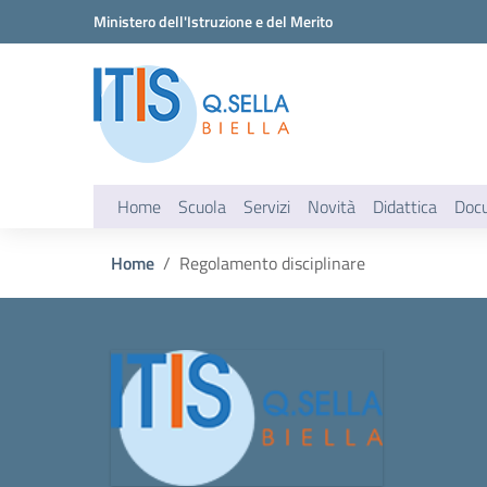
Vai ai contenuti
Vai al menu di navigazione
Vai al footer
Ministero dell'Istruzione e del Merito
Home
Scuola
Servizi
Novità
Didattica
Doc
Home
Regolamento disciplinare