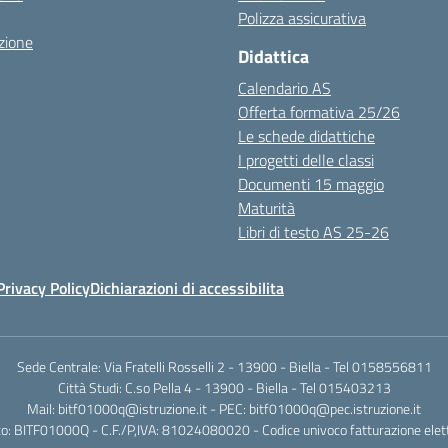
Polizza assicurativa
zione
Didattica
Calendario AS
Offerta formativa 25/26
Le schede didattiche
I progetti delle classi
Documenti 15 maggio
Maturità
Libri di testo AS 25-26
Privacy Policy
Dichiarazioni di accessibilita
Sede Centrale: Via Fratelli Rosselli 2 - 13900 - Biella - Tel 0158556811
Città Studi: C.so Pella 4 - 13900 - Biella - Tel 015403213
Mail:
bitf01000q@istruzione.it
- PEC:
bitf01000q@pec.istruzione.it
o: BITF01000Q - C.F./P,IVA: 81024080020 - Codice univoco fatturazione elet