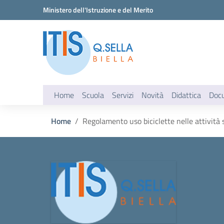
Vai ai contenuti
Vai al menu di navigazione
Vai al footer
Ministero dell'Istruzione e del Merito
Home
Scuola
Servizi
Novità
Didattica
Doc
Home
Regolamento uso biciclette nelle attività 