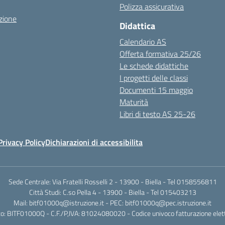
Polizza assicurativa
zione
Didattica
Calendario AS
Offerta formativa 25/26
Le schede didattiche
I progetti delle classi
Documenti 15 maggio
Maturità
Libri di testo AS 25-26
Privacy Policy
Dichiarazioni di accessibilita
Sede Centrale: Via Fratelli Rosselli 2 - 13900 - Biella - Tel 0158556811
Città Studi: C.so Pella 4 - 13900 - Biella - Tel 015403213
Mail:
bitf01000q@istruzione.it
- PEC:
bitf01000q@pec.istruzione.it
o: BITF01000Q - C.F./P,IVA: 81024080020 - Codice univoco fatturazione elet