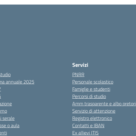
Servizi
studio
PNRR
ma annuale 2025
Personale scolastico
7
Famiglie e studenti
6
Percorsi di studio
azione
Amm trasparente e albo pretori
urno
Servizio di attenzione
i serale
Registro elettronico
sse o aula
Contatti e IBAN
nti
Ex allievi ITIS