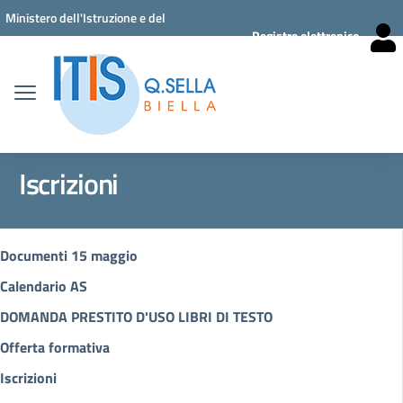
Vai ai contenuti
Vai al menu di navigazione
Vai al footer
Ministero dell'Istruzione e del
Registro elettronico
Merito
Iscrizioni
Documenti 15 maggio
Calendario AS
DOMANDA PRESTITO D'USO LIBRI DI TESTO
Offerta formativa
Iscrizioni