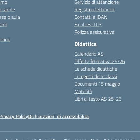
urno
Servizio di attenzione
i serale
Registro elettronico
sse o aula
Contatti e IBAN
nti
Ex allievi ITIS
Polizza assicurativa
zione
Didattica
Calendario AS
Offerta formativa 25/26
Le schede didattiche
I progetti delle classi
Documenti 15 maggio
Maturità
Libri di testo AS 25-26
Privacy Policy
Dichiarazioni di accessibilita