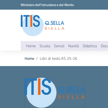
Vai ai contenuti
Vai al menu di navigazione
Vai al footer
Ministero dell'Istruzione e del Merito
Home
Scuola
Servizi
Novità
Didattica
Doc
Home
Libri di testo AS 25-26