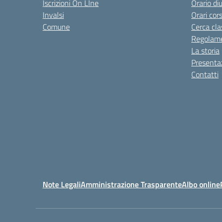
Iscrizioni On LIne
Orario di
Invalsi
Orari cors
Comune
Cerca cla
Regolame
La storia
Presenta
Contatti
Note Legali
Amministrazione Trasparente
Albo online