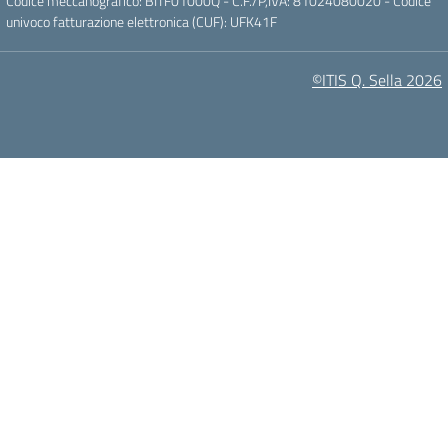
Codice meccanografico: BITF01000Q - C.F./P,IVA: 81024080020 - Codice
univoco fatturazione elettronica (CUF): UFK41F
©ITIS Q. Sella 2026