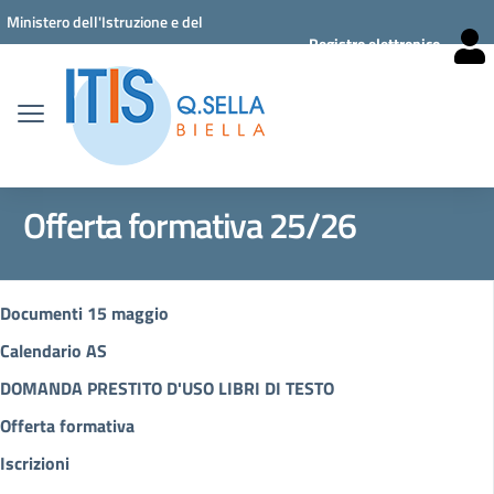
Vai ai contenuti
Vai al menu di navigazione
Vai al footer
Ministero dell'Istruzione e del
Registro elettronico
Merito
Offerta formativa 25/26
Documenti 15 maggio
Calendario AS
DOMANDA PRESTITO D'USO LIBRI DI TESTO
Offerta formativa
Iscrizioni