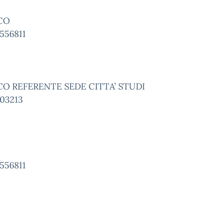
CO
556811
O REFERENTE SEDE CITTA’ STUDI
403213
556811