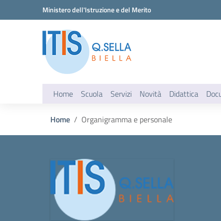
Vai ai contenuti
Vai al menu di navigazione
Vai al footer
Ministero dell'Istruzione e del Merito
Home
Scuola
Servizi
Novità
Didattica
Doc
Home
Organigramma e personale