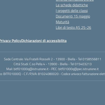
Le schede didattiche
I progetti delle classi
Documenti 15 maggio
Maturità
Libri di testo AS 25-26
Privacy Policy
Dichiarazioni di accessibilita
Sede Centrale: Via Fratelli Rosselli 2 - 13900 - Biella - Tel 0158556811
Città Studi: C.so Pella 4 - 13900 - Biella - Tel 015403213
Mail:
bitf01000q@istruzione.it
- PEC:
bitf01000q@pec.istruzione.it
o: BITF01000Q - C.F./P,IVA: 81024080020 - Codice univoco fatturazione elet