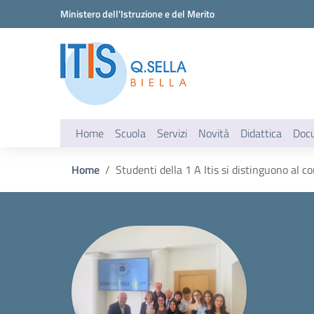
Vai ai contenuti
Vai al menu di navigazione
Vai al footer
Ministero dell'Istruzione e del Merito
Home
Scuola
Servizi
Novità
Didattica
Doc
Home
Studenti della 1 A Itis si distinguono al c