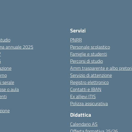
Servizi
studio
PNRR
ma annuale 2025
Personale scolastico
7
Famiglie e studenti
6
Percorsi di studio
azione
Amm trasparente e albo pretori
urno
Servizio di attenzione
i serale
Registro elettronico
sse o aula
Contatti e IBAN
nti
Ex allievi ITIS
Polizza assicurativa
zione
Didattica
Calendario AS
Offerta formativa 25/26