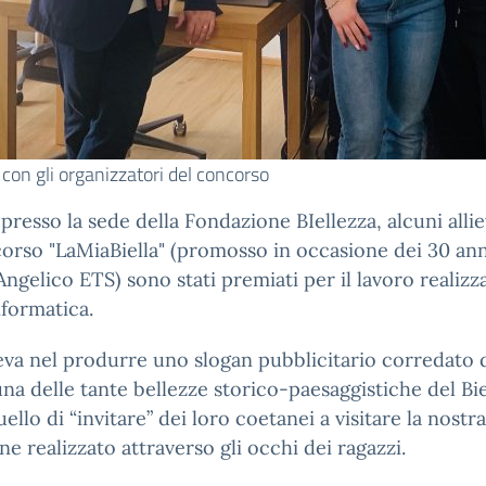
is con gli organizzatori del concorso
presso la sede della Fondazione BIellezza, alcuni allie
orso "LaMiaBiella" (promosso in occasione dei 30 anni 
ngelico ETS) sono stati premiati per il lavoro realizz
nformatica.
eva nel produrre uno slogan pubblicitario corredato 
 delle tante bellezze storico-paesaggistiche del Biel
llo di “invitare” dei loro coetanei a visitare la nostr
e realizzato attraverso gli occhi dei ragazzi.