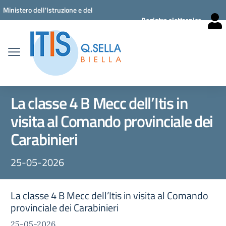
Vai ai contenuti
Vai al menu di navigazione
Vai al footer
Ministero dell'Istruzione e del
Registro elettronico
Merito
La classe 4 B Mecc dell’Itis in
visita al Comando provinciale dei
Carabinieri
25-05-2026
La classe 4 B Mecc dell’Itis in visita al Comando
provinciale dei Carabinieri
25-05-2026