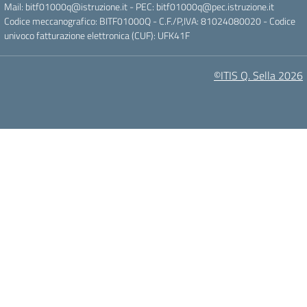
Mail:
bitf01000q@istruzione.it
- PEC:
bitf01000q@pec.istruzione.it
Codice meccanografico: BITF01000Q - C.F./P,IVA: 81024080020 - Codice
univoco fatturazione elettronica (CUF): UFK41F
©ITIS Q. Sella 2026