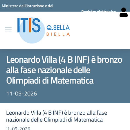
Vai ai contenuti
Vai al menu di navigazione
Vai al footer
Ministero dell'Istruzione e del
Registro elettronico
Merito
Leonardo Villa (4 B INF) è bronzo
alla fase nazionale delle
Olimpiadi di Matematica
11-05-2026
Leonardo Villa (4 B INF) è bronzo alla fase
nazionale delle Olimpiadi di Matematica
11-05-2026