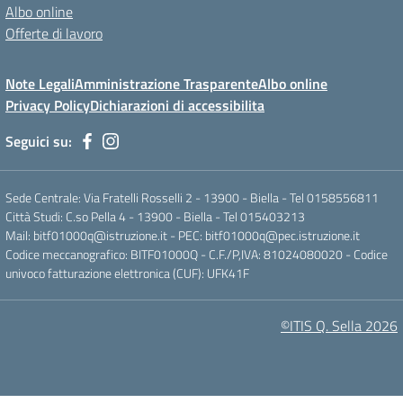
Albo online
Offerte di lavoro
Note Legali
Amministrazione Trasparente
Albo online
Privacy Policy
Dichiarazioni di accessibilita
Seguici su:
Sede Centrale: Via Fratelli Rosselli 2 - 13900 - Biella - Tel 0158556811
Città Studi: C.so Pella 4 - 13900 - Biella - Tel 015403213
Mail:
bitf01000q@istruzione.it
- PEC:
bitf01000q@pec.istruzione.it
Codice meccanografico: BITF01000Q - C.F./P,IVA: 81024080020 - Codice
univoco fatturazione elettronica (CUF): UFK41F
©ITIS Q. Sella 2026