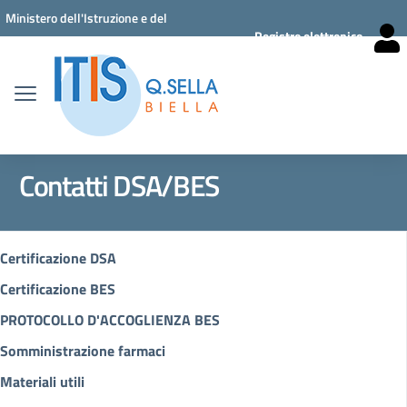
Vai ai contenuti
Vai al menu di navigazione
Vai al footer
Ministero dell'Istruzione e del
Registro elettronico
Merito
Contatti DSA/BES
Certificazione DSA
Certificazione BES
PROTOCOLLO D'ACCOGLIENZA BES
Somministrazione farmaci
Materiali utili