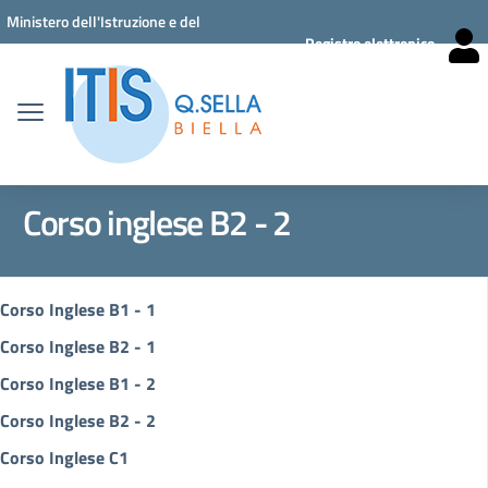
Vai ai contenuti
Vai al menu di navigazione
Vai al footer
Ministero dell'Istruzione e del
Registro elettronico
Merito
Corso inglese B2 - 2
Corso Inglese B1 - 1
Corso Inglese B2 - 1
Corso Inglese B1 - 2
Corso Inglese B2 - 2
Corso Inglese C1