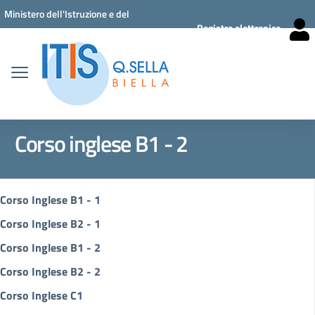
Vai ai contenuti
Vai al menu di navigazione
Vai al footer
Ministero dell'Istruzione e del
Registro elettronico
Merito
Corso inglese B1 - 2
Corso Inglese B1 - 1
Corso Inglese B2 - 1
Corso Inglese B1 - 2
Corso Inglese B2 - 2
Corso Inglese C1