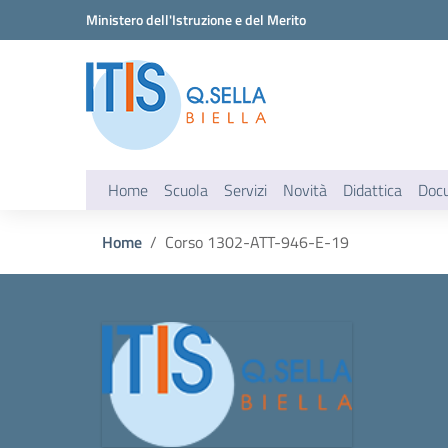
Vai ai contenuti
Vai al menu di navigazione
Vai al footer
Ministero dell'Istruzione e del Merito
Home
Scuola
Servizi
Novità
Didattica
Doc
Home
Corso 1302-ATT-946-E-19