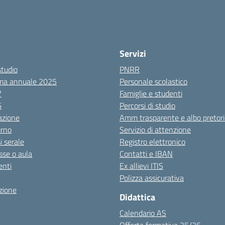
Servizi
studio
PNRR
ma annuale 2025
Personale scolastico
7
Famiglie e studenti
6
Percorsi di studio
azione
Amm trasparente e albo pretori
urno
Servizio di attenzione
i serale
Registro elettronico
sse o aula
Contatti e IBAN
nti
Ex allievi ITIS
Polizza assicurativa
zione
Didattica
Calendario AS