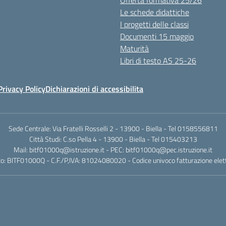
Offerta formativa 25/26
Le schede didattiche
I progetti delle classi
Documenti 15 maggio
Maturità
Libri di testo AS 25-26
Privacy Policy
Dichiarazioni di accessibilita
Sede Centrale: Via Fratelli Rosselli 2 - 13900 - Biella - Tel 0158556811
Città Studi: C.so Pella 4 - 13900 - Biella - Tel 015403213
Mail:
bitf01000q@istruzione.it
- PEC:
bitf01000q@pec.istruzione.it
o: BITF01000Q - C.F./P,IVA: 81024080020 - Codice univoco fatturazione elet