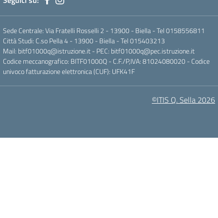
Seguici su:
Sede Centrale: Via Fratelli Rosselli 2 - 13900 - Biella - Tel 0158556811
Città Studi: C.so Pella 4 - 13900 - Biella - Tel 015403213
Mail:
bitf01000q@istruzione.it
- PEC:
bitf01000q@pec.istruzione.it
Codice meccanografico: BITF01000Q - C.F./P,IVA: 81024080020 - Codice
univoco fatturazione elettronica (CUF): UFK41F
©ITIS Q. Sella 2026