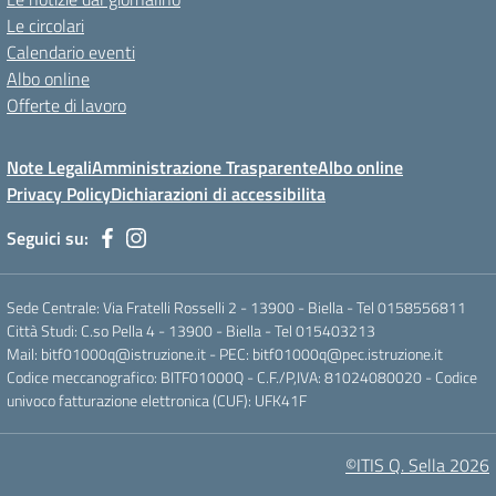
Le circolari
Calendario eventi
Albo online
Offerte di lavoro
Note Legali
Amministrazione Trasparente
Albo online
Privacy Policy
Dichiarazioni di accessibilita
Seguici su:
Sede Centrale: Via Fratelli Rosselli 2 - 13900 - Biella - Tel 0158556811
Città Studi: C.so Pella 4 - 13900 - Biella - Tel 015403213
Mail:
bitf01000q@istruzione.it
- PEC:
bitf01000q@pec.istruzione.it
Codice meccanografico: BITF01000Q - C.F./P,IVA: 81024080020 - Codice
univoco fatturazione elettronica (CUF): UFK41F
©ITIS Q. Sella 2026